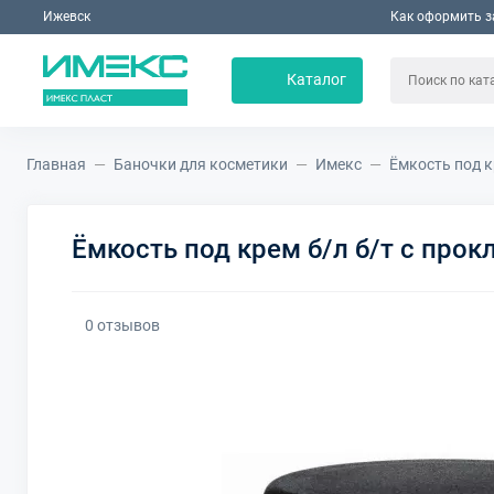
Ижевск
Как оформить з
Каталог
Главная
Баночки для косметики
Имекс
Ёмкость под к
Ёмкость под крем б/л б/т с прок
0 отзывов